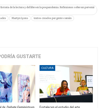
istoria de la lectura y del libro en la pospandemia. Reflexiones sobre un porvenir
ades
Martyn Lyons
textos creados por gente común
PODRÍA GUSTARTE
CULTURA
al de
Debate Feminista
en
Fortalecen el estudio del arte