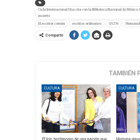
Ciclo Internacional Una cita con la Biblioteca Nacional de México: H
incierto
El escritor común
escritos ordinarios
G5276
Humanid
Compartir
TAMBIÉN 
CULTURA
CULTURA
El Iris
, testimonio de una nación que
Historia visu