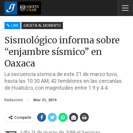
LINK
GACETA AL MOMENTO
Sismológico informa sobre
“enjambre sísmico” en
Oaxaca
La secuencia sísmica de este 21 de marzo tuvo,
hasta las 10:30 AM, 42 temblores en las cercanías
de Huatulco, con magnitudes entre 1.9 y 4.4.
Redacción
Mar 21, 2019
Compartir
l día 21 de marzo de 2019 el Servicio