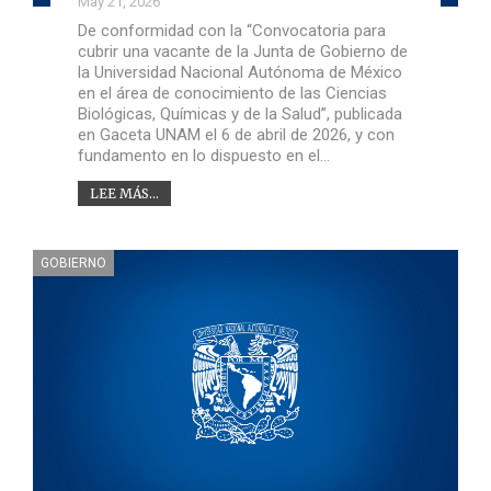
May 21, 2026
De conformidad con la “Convocatoria para
cubrir una vacante de la Junta de Gobierno de
la Universidad Nacional Autónoma de México
en el área de conocimiento de las Ciencias
Biológicas, Químicas y de la Salud”, publicada
en Gaceta UNAM el 6 de abril de 2026, y con
fundamento en lo dispuesto en el…
LEE MÁS...
GOBIERNO