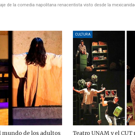
aje de la comedia napolitana renacentista visto desde la mexicanida
CULTURA
el mundo de los adultos
Teatro UNAM y el CUT