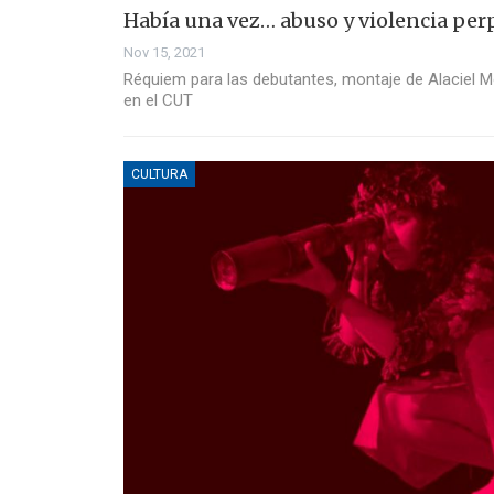
Había una vez… abuso y violencia per
Nov 15, 2021
Réquiem para las debutantes, montaje de Alaciel Mo
en el CUT
CULTURA