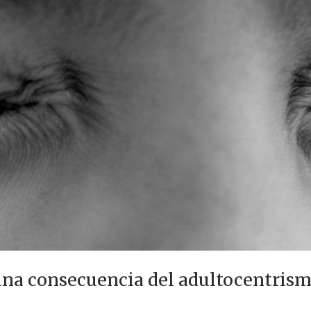
 una consecuencia del adultocentris