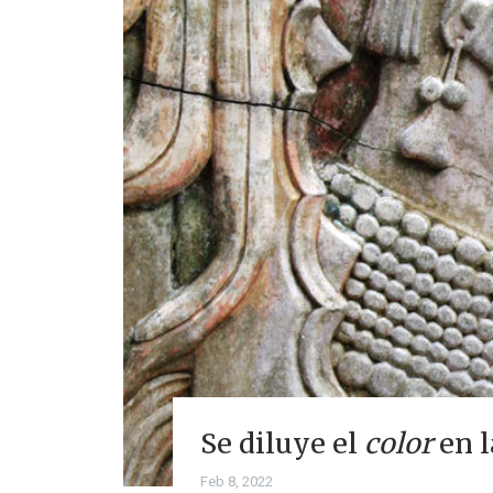
Se diluye el
color
en l
Feb 8, 2022