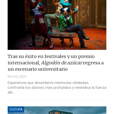
Tras su éxito en festivales y un premio
internacional,
Algodón de azúcar
regresa a
un escenario universitario
Ene 20, 2025
Experiencia que desentierra memorias olvidadas,
confronta los dolores más profundos y reivindica la fuerza
del…
CULTURA