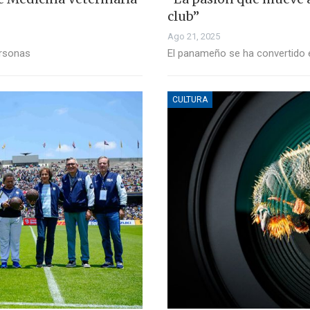
club”
Ago 21, 2025
ersonas
El panameño se ha convertido e
CULTURA