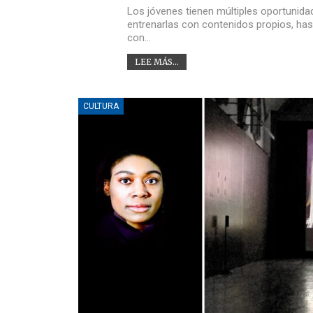
Los jóvenes tienen múltiples oportunidade
entrenarlas con contenidos propios, has
con…
LEE MÁS...
CULTURA