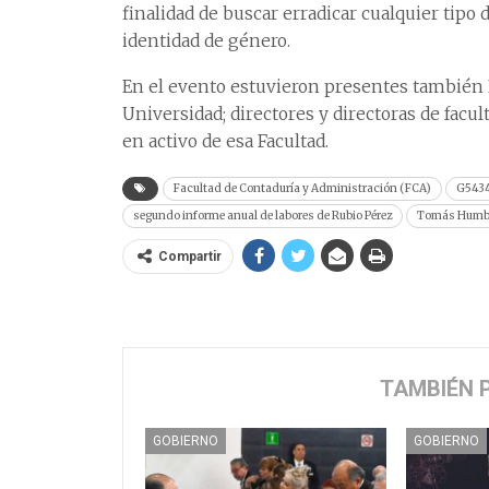
finalidad de buscar erradicar cualquier tipo 
identidad de género.
En el evento estuvieron presentes también Pa
Universidad; directores y directoras de facu
en activo de esa Facultad.
Facultad de Contaduría y Administración (FCA)
G543
segundo informe anual de labores de Rubio Pérez
Tomás Humber
Compartir
TAMBIÉN 
GOBIERNO
GOBIERNO