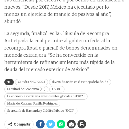
nuevos. “Desde 2017, México ha ejecutado por lo
menos un ejercicio de manejo de pasivos al año”,
abundó.
La segunda, finalizó, es la Cláusula de Recompra
Anticipada, la cual permite al gobierno federal la
recompra (total o parcial) de bonos denominados en
moneda extranjera. “Se ha convertido en la
herramienta de refinanciamiento más rápida de la
deuda del mercado exterior de México”.
Cátedra SHCP 2023
diversificación en el manejo de la deuda
Facultad de Economía (FE)
G5380
La economía mexicana ante los retos globales del 2023
María del Carmen Bonilla Rodríguez
Secretaría de Hacienda y Crédito Público (SHCP)
Compartir