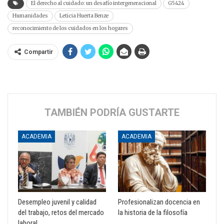
El derecho al cuidado: un desafío intergeneracional
G5424
Humanidades
Leticia Huerta Benze
reconocimiento de los cuidados en los hogares
Compartir
TAMBIÉN PODRÍA GUSTARTE
ACADEMIA
ACADEMIA
Desempleo juvenil y calidad
Profesionalizan docencia en
del trabajo, retos del mercado
la historia de la filosofía
laboral