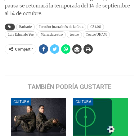
pausa se retomará la temporada del 14 de septiembre
al 14 de octubre.
Barbarie
Foro Sor Juana Inés de la Cruz
G5408
Luis Eduardo Yee
Manadateatro
teatro
Teatro UNAM
Compartir
TAMBIÉN PODRÍA GUSTARTE
CULTURA
CULTURA