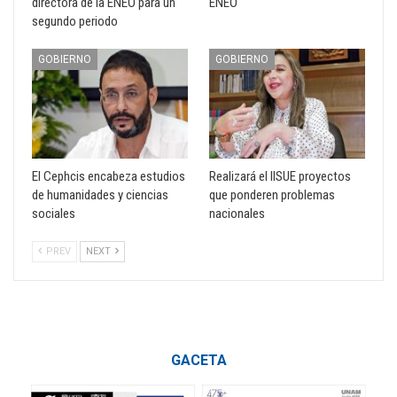
directora de la ENEO para un
ENEO
segundo periodo
GOBIERNO
GOBIERNO
El Cephcis encabeza estudios
Realizará el IISUE proyectos
de humanidades y ciencias
que ponderen problemas
sociales
nacionales
PREV
NEXT
GACETA