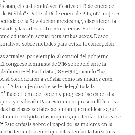
atán, el cual tendrá verificativo el 13 de enero de
1
 de Mérida”.
Del 13 al 16 de enero de 1916, 617 mujeres
periodo de la Revolución mexicana, y discutieron la
Estado y las artes, entre otros temas. Entre sus
como educación sexual para ambos sexos. Desde
ormativos sobre métodos para evitar la concepción.
as actuales, por ejemplo, al control del gobierno
 El congreso feminista de 1916 se rebeló ante la
durante el Porfiriato (1876-1911), cuando “los
cial comenzaron a señalar cómo las madres eran
2
no”.
A la mujer/madre se le delegó toda la
3
”.
Bajo el lema de “orden y progreso” se esperaba
pera y civilizada. Para esto, era imprescindible crear
odas las clases sociales se tenían que moldear según
lmente dirigida a las mujeres, que tenían la tarea de
4
.
Este énfasis sobre el papel de las mujeres en la
icidad femenina en el que ellas tenían la tarea más