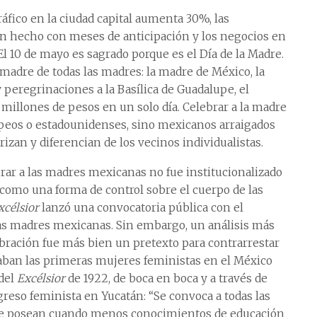
áfico en la ciudad capital aumenta 30%, las
an hecho con meses de anticipación y los negocios en
 10 de mayo es sagrado porque es el Día de la Madre.
madre de todas las madres: la madre de México, la
 peregrinaciones a la Basílica de Guadalupe, el
illones de pesos en un solo día. Celebrar a la madre
peos o estadounidenses, sino mexicanos arraigados
rizan y diferencian de los vecinos individualistas.
grar a las madres mexicanas no fue institucionalizado
 como una forma de control sobre el cuerpo de las
xcélsior
lanzó una convocatoria pública con el
 las madres mexicanas. Sin embargo, un análisis más
ebración fue más bien un pretexto para contrarrestar
ban las primeras mujeres feministas en el México
 del
Excélsior
de 1922, de boca en boca y a través de
eso feminista en Yucatán: “Se convoca a todas las
que posean cuando menos conocimientos de educación