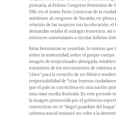
primaria, al Primer Congreso Feminista de Yuc
1916, en el teatro Peón Contreras de la ciudad
asistieron al congreso de Yucatán, en pleno 
relación de las mujeres con la educación, el 
demandas estaba el sufragio femenino, así 
entonces comenzaron a circular folletos inf
Estas feministas se resistían, lo mismo que l
sobre la maternidad, sobre el propio cuerpo.
imagen de mujer/madre abnegada, establecida 
miembros de los movimientos de reforma so
‘clave’ para la creación de un México moder
responsabilidad de “criar buenos ciudada­nos
que el país se convirtiera en una nación prós
una clase media ilustrada. En este periodo t
la imagen promovida por el gobierno especia
convertirse en el “ángel guardián del hogar”
reforma moral instauró un culto a la domest