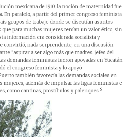
olución mexicana de 1910, la noción de maternidad fue
. En paralelo, a partir del primer congreso feminista
país grupos de trabajo donde se discutían asuntos
os que para muchas mujeres tenían un valor ético; sin
sta información era considerada socialista y
se convirtió, nada sorprendente, en una discusión
nte “aspirar a ser algo más que madres: jefes del
2. Las demandas feministas fueron apoyadas en Yucatán
aló el congreso feminista y lo apoyó
Puerto también favorecía las demandas sociales en
las mujeres, además de impulsar las ligas feministas e
6
es, como cantinas, prostíbulos y palenques.