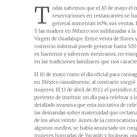
T
odas sabemos que el 10 de mayo el tr
reservaciones en restaurantes se h
general aumentan 60% sus ventas. El
Y las madres en México son sublimadas a la 
Virgen de Guadalupe. Entre venta de flores y
comercio informal puede generar hasta 500 m
es hacernos y sabernos mexicanos, no euro
en las tradiciones familiares que nos caracte
El 10 de mayo como el día oficial para consa
en México casualmente, al contrario: surgió
mujeres. El 13 de abril de 1922 el periódico
E
pretexto de instituir un día para celebrar a
detallado muestra que esta iniciativa de cel
las demandas sobre maternidad que reclama
de los años veinte. Antes de la convocatoria
algunos medios, se había anunciado un congr
mujeres honradas de Yucatán y foráneas, 