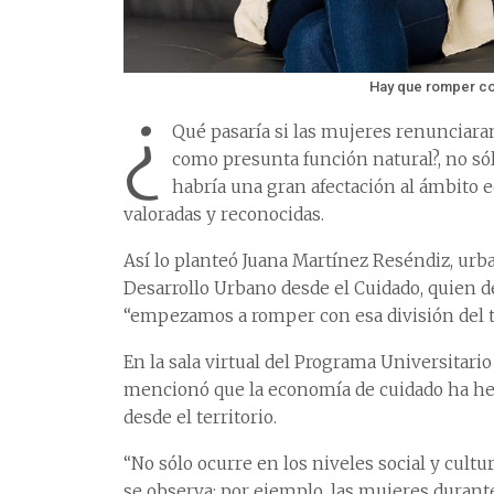
Hay que romper con 
¿
Qué pasaría si las mujeres renunciaran
como presunta función natural?, no sól
habría una gran afectación al ámbito 
valoradas y reconocidas.
Así lo planteó Juana Martínez Reséndiz, urba
Desarrollo Urbano desde el Cuidado, quien dejó
“empezamos a romper con esa división del tra
En la sala virtual del Programa Universitari
mencionó que la economía de cuidado ha hec
desde el territorio.
“No sólo ocurre en los niveles social y cultura
se observa; por ejemplo, las mujeres durant