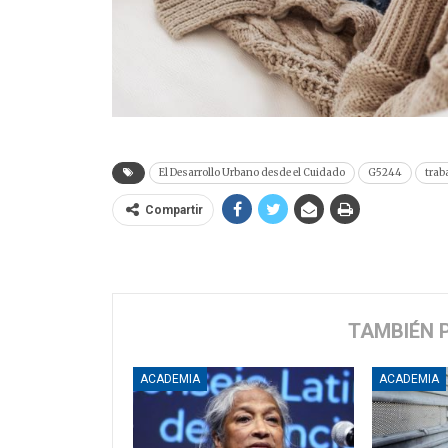
El Desarrollo Urbano desde el Cuidado
G5244
trab
Compartir
TAMBIÉN 
ACADEMIA
ACADEMIA