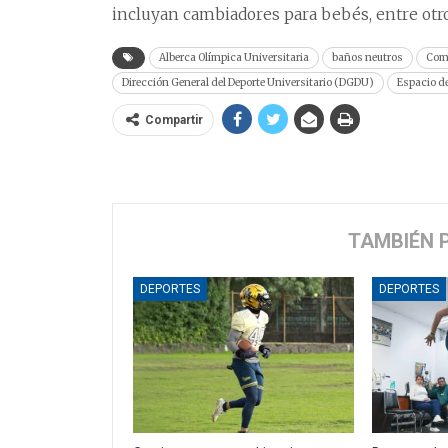
incluyan cambiadores para bebés, entre otro
Alberca Olímpica Universitaria
baños neutros
Comi
Dirección General del Deporte Universitario (DGDU)
Espacio d
Compartir
TAMBIÉN 
DEPORTES
DEPORTES