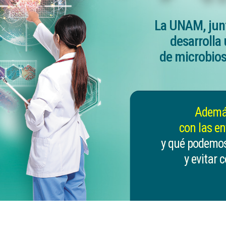
La UNAM, junt
desarrolla 
de microbios 
Además
con las en
y qué podemos
y evitar 