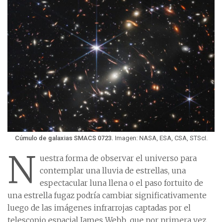
Cúmulo de galaxias SMACS 0723.
Imagen: NASA, ESA, CSA, STScI.
N
uestra forma de observar el universo para
contemplar una lluvia de estrellas, una
espectacular luna llena o el paso fortuito de
una estrella fugaz podría cambiar significativamente
luego de las imágenes infrarrojas captadas por el
telescopio espacial James Webb, que por primera vez