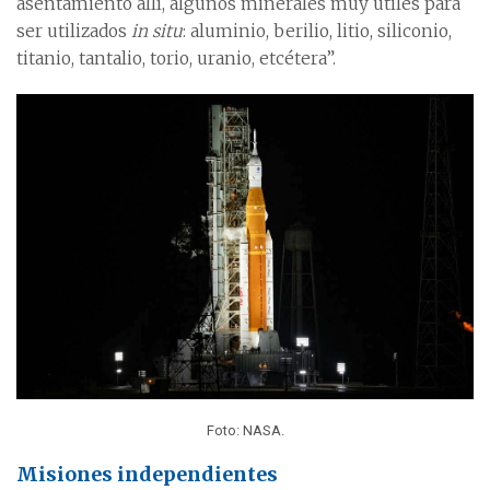
asentamiento allí, algunos minerales muy útiles para
ser utilizados
in situ
: aluminio, berilio, litio, siliconio,
titanio, tantalio, torio, uranio, etcétera”.
Foto: NASA.
Misiones independientes