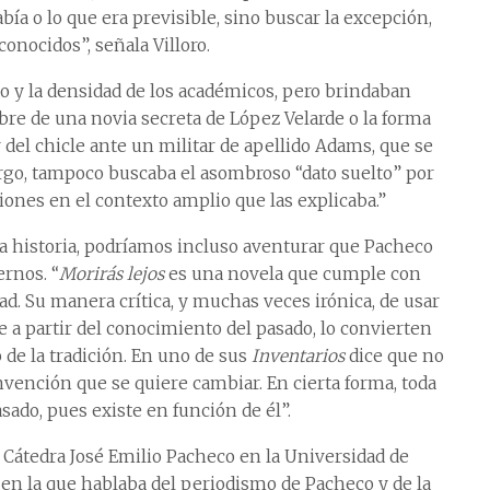
ía o lo que era previsible, sino buscar la excepción,
onocidos”, señala Villoro.
to y la densidad de los académicos, pero brindaban
re de una novia secreta de López Velarde o la forma
del chicle ante un militar de apellido Adams, que se
rgo, tampoco buscaba el asombroso “dato suelto” por
ciones en el contexto amplio que las explicaba.”
la historia, podríamos incluso aventurar que Pacheco
rnos. “
Morirás lejos
es una novela que cumple con
d. Su manera crítica, y muchas veces irónica, de usar
e a partir del conocimiento del pasado, lo convierten
e la tradición. En uno de sus
Inventarios
dice que no
nvención que se quiere cambiar. En cierta forma, toda
sado, pues existe en función de él”.
 Cátedra José Emilio Pacheco en la Universidad de
 en la que hablaba del periodismo de Pacheco y de la