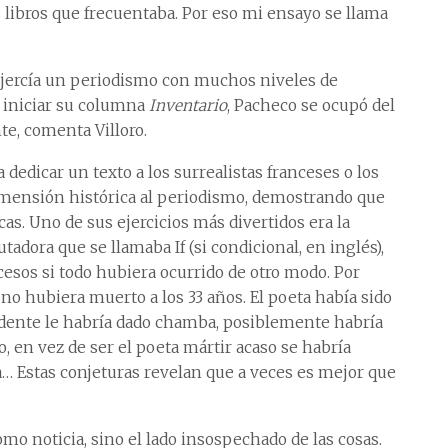
os libros que frecuentaba. Por eso mi ensayo se llama
 ejercía un periodismo con muchos niveles de
l iniciar su columna
Inventario
, Pacheco se ocupó del
te, comenta Villoro.
 dedicar un texto a los surrealistas franceses o los
 dimensión histórica al periodismo, demostrando que
as. Uno de sus ejercicios más divertidos era la
adora que se llamaba If (si condicional, en inglés),
cesos si todo hubiera ocurrido de otro modo. Por
no hubiera muerto a los 33 años. El poeta había sido
idente le habría dado chamba, posiblemente habría
o, en vez de ser el poeta mártir acaso se habría
… Estas conjeturas revelan que a veces es mejor que
mo noticia, sino el lado insospechado de las cosas.