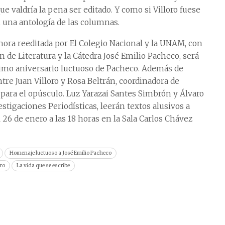
ue valdría la pena ser editado. Y como si Villoro fuese
n una antología de las columnas.
ahora reeditada por El Colegio Nacional y la UNAM, con
n de Literatura y la Cátedra José Emilio Pacheco, será
imo aniversario luctuoso de Pacheco. Además de
tre Juan Villoro y Rosa Beltrán, coordinadora de
 para el opúsculo. Luz Yarazai Santes Simbrón y Álvaro
estigaciones Periodísticas, leerán textos alusivos a
 26 de enero a las 18 horas en la Sala Carlos Chávez
Homenaje luctuoso a José Emilio Pacheco
oro
La vida que se escribe