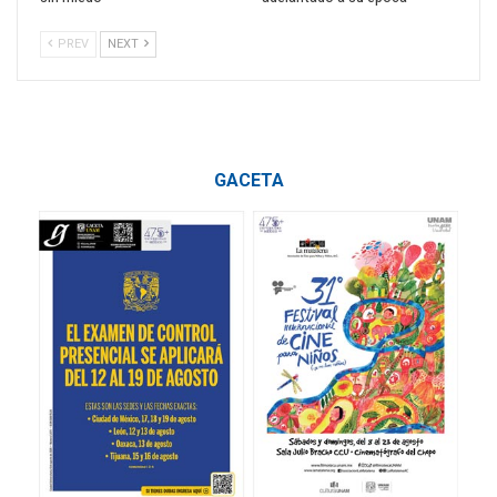
PREV
NEXT
GACETA