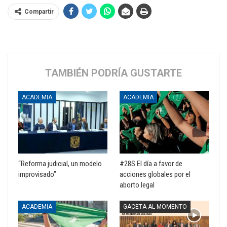
Compartir
TAMBIÉN PODRÍA GUSTARTE
ACADEMIA
ACADEMIA
“Reforma judicial, un modelo
#28S El día a favor de
improvisado”
acciones globales por el
aborto legal
ACADEMIA
GACETA AL MOMENTO