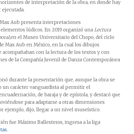
 horizontes de interpretación de la obra, en donde hay
 ejecutada.
a Max Aub presenta interpretaciones
us elementos lúdicos. En 2019 organizó una
Lectura
poral
,en el Museo Universitario del Chopo, del ciclo
de Max Aub en México, en la cual los dibujos
se acompañaban con la lectura de los textos y con
rines de la Compañía Juvenil de Danza Contemporánea
onó durante la presentación que, aunque la obra se
 un carácter vanguardista al permitir el
encuadernación, de baraja y de epístola, y destacó que
viéndose para adaptarse a otras dimensiones
or ejemplo, dijo, llegar a un nivel museístico.
uién fue Máximo Ballesteros, ingresa a la liga
tas
.