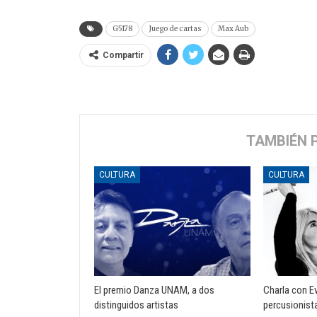
G5178
Juego de cartas
Max Aub
Compartir
TAMBIÉN 
CULTURA
CULTURA
El premio Danza UNAM, a dos
Charla con Ev
distinguidos artistas
percusionist