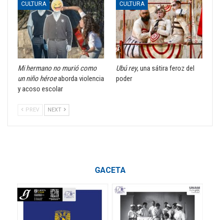
CULTURA
CULTURA
Mi hermano no murió como
Ubú rey
, una sátira feroz del
un niño héroe
aborda violencia
poder
y acoso escolar
PREV
NEXT
GACETA