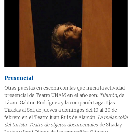
Presencial
Otras puestas en escena con las que inicia la actividad
presencial de Teatro UNAM en el año son:
Tiburón
, de
Lázaro Gabino Rodríguez y la compañía Lagartijas
Tiradas al Sol, de jueves a domingos del 10 al 20 de
febrero en el Teatro Juan Ruiz de Alarcón;
La melancolía
del turista. Teatro de objetos documentales
, de Shaday