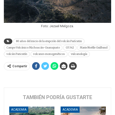
Foto: Jezael Melgoza.
80 años del inicio de la erupción del volcán Parícutin
Campo Volcánico Michoacán-Guanajuato
G5362
Marie Noëlle Guilbaud
volcán Paricutín
volcanes monogenéticos
vulcanología
Compartir
TAMBIÉN PODRÍA GUSTARTE
ACADEMIA
ACADEMIA