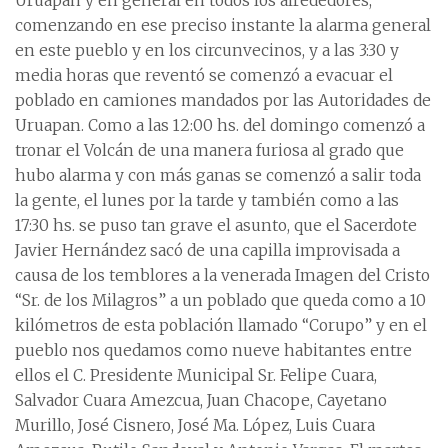
Uruapan y en general en todos los alrededores,
comenzando en ese preciso instante la alarma general
en este pueblo y en los circunvecinos, y a las 3:30 y
media horas que reventó se comenzó a evacuar el
poblado en camiones mandados por las Autoridades de
Uruapan. Como a las 12:00 hs. del domingo comenzó a
tronar el Volcán de una manera furiosa al grado que
hubo alarma y con más ganas se comenzó a salir toda
la gente, el lunes por la tarde y también como a las
17:30 hs. se puso tan grave el asunto, que el Sacerdote
Javier Hernández sacó de una capilla improvisada a
causa de los temblores a la venerada Imagen del Cristo
“Sr. de los Milagros” a un poblado que queda como a 10
kilómetros de esta población llamado “Corupo” y en el
pueblo nos quedamos como nueve habitantes entre
ellos el C. Presidente Municipal Sr. Felipe Cuara,
Salvador Cuara Amezcua, Juan Chacope, Cayetano
Murillo, José Cisnero, José Ma. López, Luis Cuara