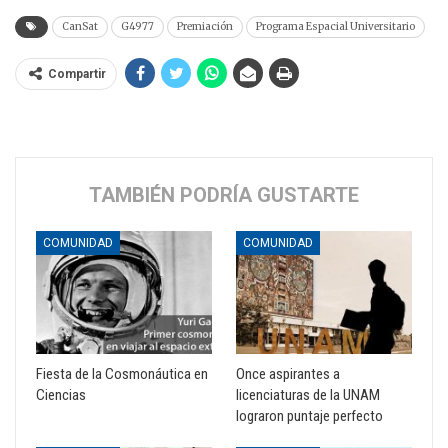
CanSat
G4977
Premiación
Programa Espacial Universitario
Compartir
TAMBIÉN PODRÍA GUSTARTE
COMUNIDAD
COMUNIDAD
Fiesta de la Cosmonáutica en
Once aspirantes a
Ciencias
licenciaturas de la UNAM
lograron puntaje perfecto