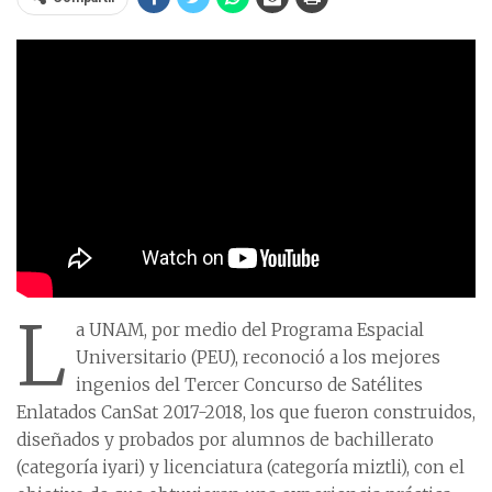
L
a UNAM, por medio del Programa Espacial
Universitario (PEU), reconoció a los mejores
ingenios del Tercer Concurso de Satélites
Enlatados CanSat 2017-2018, los que fueron construidos,
diseñados y probados por alumnos de bachillerato
(categoría iyari) y licenciatura (categoría miztli), con el