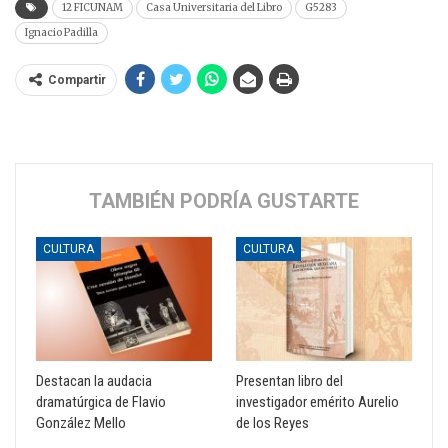
12 FICUNAM
Casa Universitaria del Libro
G5283
Ignacio Padilla
Compartir
TAMBIÉN PODRÍA GUSTARTE
CULTURA
CULTURA
Destacan la audacia
Presentan libro del
dramatúrgica de Flavio
investigador emérito Aurelio
González Mello
de los Reyes