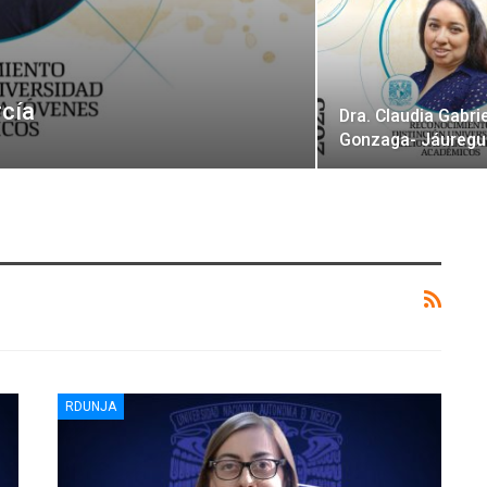
rcía
Dra. Claudia Gabri
Gonzaga- Jáuregu
RDUNJA