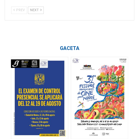
PREV
NEXT
GACETA