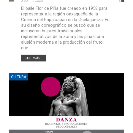
Sep 11, 2025
El baile Flor de Piña fue creado en 1958 para
representar a la región oaxaqueña de la
Cuenca del Papaloapan en la Guelaguetza. En
su diseño coreográfico se buscó que se
incluyeran huipiles tradicionales
representativos de la zona y las piñas, una
alusión moderna a la producción del fruto,
que…
LEE MÁS...
CULTURA