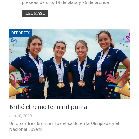
preseas de oro, 19 de plata y 26 de bronce
LEE MÁS...
DEPORTES
Brilló el remo femenil puma
Jun 10, 2019
Un oro y tres bronces fue el saldo en la Olimpiada y el
Nacional Juvenil