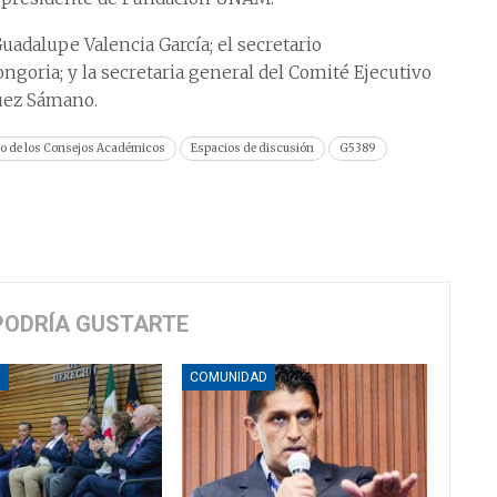
adalupe Valencia García; el secretario
ongoria; y la secretaria general del Comité Ejecutivo
uez Sámano.
io de los Consejos Académicos
Espacios de discusión
G5389
PODRÍA GUSTARTE
D
COMUNIDAD