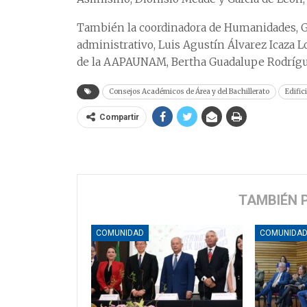
También la coordinadora de Humanidades, Gu
administrativo, Luis Agustín Álvarez Icaza L
de la AAPAUNAM, Bertha Guadalupe Rodríg
Consejos Académicos de Área y del Bachillerato
Edific
Compartir
TAMBIÉN 
COMUNIDAD
COMUNIDA