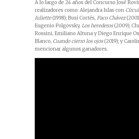
A lo largo de 24 años del Concurso José Rov
realizadores como: Alejandra Islas con
Círcu
Juliette
(1998); Busi Cortés,
Paco Chávez
(2001
Eugenio Polgovsky,
Los herederos
(2009); Ch
Rossini, Emiliano Altuna y Diego Enrique O
Blanco,
Cuando cierro los ojos
(2019); y Carol
mencionar algunos ganadores.