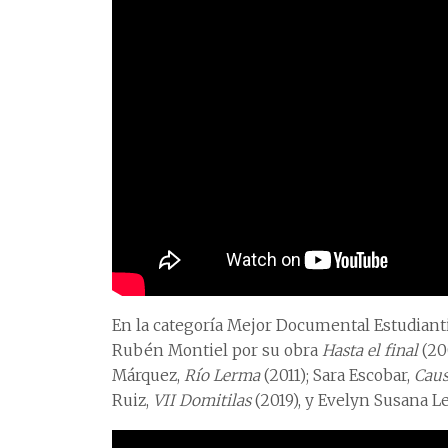
En la categoría Mejor Documental Estudianti
Rubén Montiel por su obra
Hasta el final
(20
Márquez,
Río Lerma
(2011); Sara Escobar,
Caus
Ruiz,
VII Domitilas
(2019), y Evelyn Susana 