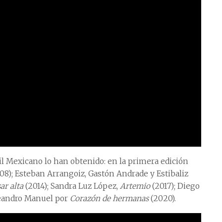
l Mexicano lo han obtenido: en la primera edición
08); Esteban Arrangoiz, Gastón Andrade y Estibaliz
ar alta
(2014); Sandra Luz López,
Artemio
(2017); Diego
Leandro Manuel por
Corazón de hermanas
(2020).