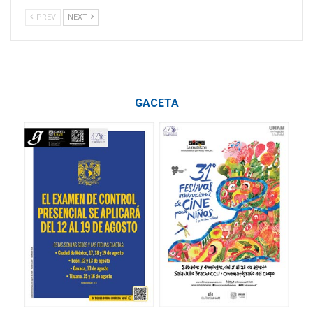
PREV
NEXT
GACETA