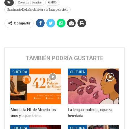
Colectivo Sentire
G5186
Seminario De la Inclusión a la Interpelación
Compartir
TAMBIÉN PODRÍA GUSTARTE
CULTURA
CULTURA
Aborda la FIL de Minería los
La lengua materna, riqueza
virus y la pandemia
heredada
CULTURA
CULTURA