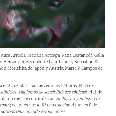
Aura Arreola, Mariana Arteaga, Katia Castañeda, Galia
is Heitzinger, Bernadette Laimbauer y Sebastian Six
; Yoh Morishita de Japón y Austria; Marta P. Campos de
l 22 de abril, los jueves a las 19 horas. El 25 de
sibilities (Hablemos de sensibilidades sónicas)
; el 11 de
se mismo mes se continúa con
Hello, can you listen to
imal?)
; después viene
Ri’nawi Abalar
el jueves 8 de
motions
(Fusionando e-mociones)
.