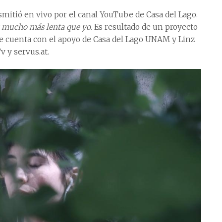
nsmitió en vivo por el canal YouTube de Casa del Lago.
s mucho más lenta que yo
. Es resultado de un proyecto
ue cuenta con el apoyo de Casa del Lago UNAM y Linz
v y servus.at.