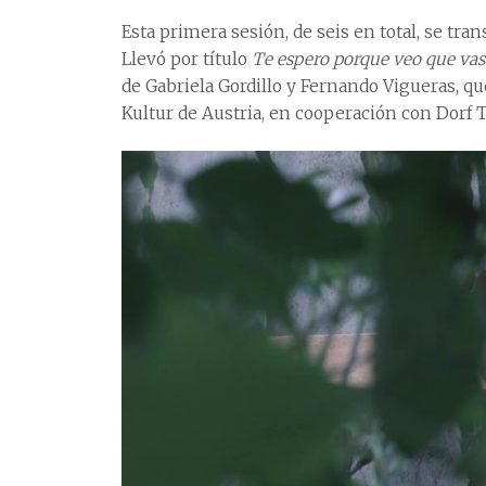
Esta primera sesión, de seis en total, se tra
Llevó por título
Te espero porque veo que va
de Gabriela Gordillo y Fernando Vigueras, q
Kultur de Austria, en cooperación con Dorf T