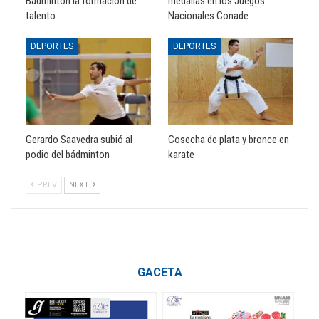
Bádminton la formación de
medallas en los Juegos
talento
Nacionales Conade
DEPORTES
DEPORTES
Gerardo Saavedra subió al
Cosecha de plata y bronce en
podio del bádminton
karate
PREV
NEXT
GACETA