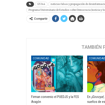
G5344
noticias falsas y propagación de desinformaci
Programa Universitario de Estudios sobre Democracia Justicia y 
Compartir
TAMBIÉN 
COMUNIDAD
COMUNIDA
Firman convenio el PUEDJS y la FES
En
¡Goooya!
,
Aragón
sueños de es