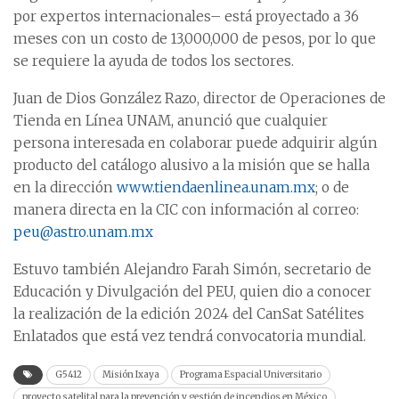
por expertos internacionales– está proyectado a 36
meses con un costo de 13,000,000 de pesos, por lo que
se requiere la ayuda de todos los sectores.
Juan de Dios González Razo, director de Operaciones de
Tienda en Línea UNAM, anunció que cualquier
persona interesada en colaborar puede adquirir algún
producto del catálogo alusivo a la misión que se halla
en la dirección
www.tiendaenlinea.unam.mx
; o de
manera directa en la CIC con información al correo:
peu@astro.unam.mx
Estuvo también Alejandro Farah Simón, secretario de
Educación y Divulgación del PEU, quien dio a conocer
la realización de la edición 2024 del CanSat Satélites
Enlatados que está vez tendrá convocatoria mundial.
G5412
Misión Ixaya
Programa Espacial Universitario
proyecto satelital para la prevención y gestión de incendios en México