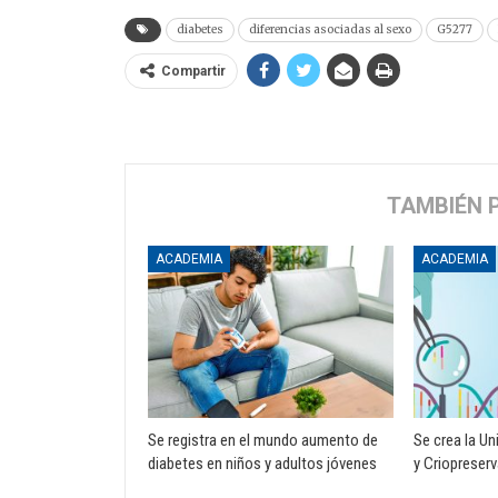
diabetes
diferencias asociadas al sexo
G5277
Compartir
TAMBIÉN 
ACADEMIA
ACADEMIA
Se registra en el mundo aumento de
Se crea la Un
diabetes en niños y adultos jóvenes
y Criopreser