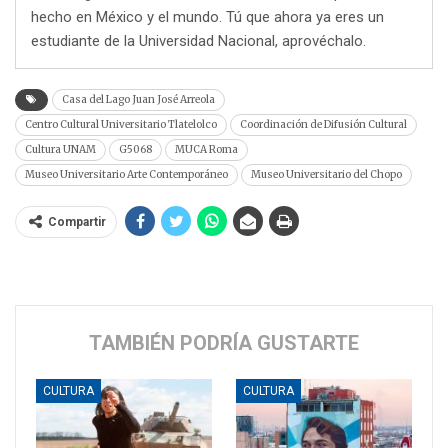
hecho en México y el mundo. Tú que ahora ya eres un
estudiante de la Universidad Nacional, aprovéchalo.
Casa del Lago Juan José Arreola
Centro Cultural Universitario Tlatelolco
Coordinación de Difusión Cultural
Cultura UNAM
G5068
MUCA Roma
Museo Universitario Arte Contemporáneo
Museo Universitario del Chopo
Compartir
TAMBIÉN PODRÍA GUSTARTE
CULTURA
CULTURA