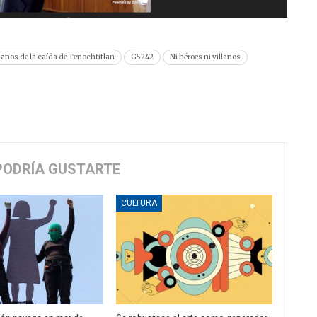
años de la caída de Tenochtitlan
G5242
Ni héroes ni villanos
PODRÍA GUSTARTE
CULTURA