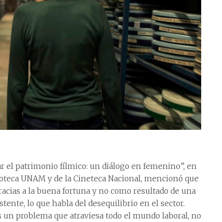
 el patrimonio fílmico: un diálogo en femenino”, en
lmoteca UNAM y de la Cineteca Nacional, mencionó que
racias a la buena fortuna y no como resultado de una
stente, lo que habla del desequilibrio en el sector.
es un problema que atraviesa todo el mundo laboral, no