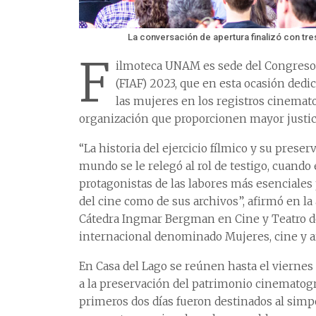
La conversación de apertura finalizó con tre
F
ilmoteca UNAM es sede del Congreso 
(FIAF) 2023, que en esta ocasión dedic
las mujeres en los registros cinemat
organización que proporcionen mayor justici
“La historia del ejercicio fílmico y su preser
mundo se le relegó al rol de testigo, cuand
protagonistas de las labores más esenciales
del cine como de sus archivos”, afirmó en la
Cátedra Ingmar Bergman en Cine y Teatro d
internacional denominado Mujeres, cine y ar
En Casa del Lago se reúnen hasta el viernes 
a la preservación del patrimonio cinematogr
primeros dos días fueron destinados al simposi