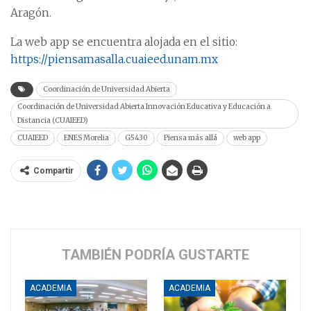
Aragón.
La web app se encuentra alojada en el sitio:
https://piensamasalla.cuaieed.unam.mx
Coordinación de Universidad Abierta
Coordinación de Universidad Abierta Innovación Educativa y Educación a
Distancia (CUAIEED)
CUAIEED
ENES Morelia
G5430
Piensa más allá
web app
Compartir
TAMBIÉN PODRÍA GUSTARTE
ACADEMIA
ACADEMIA