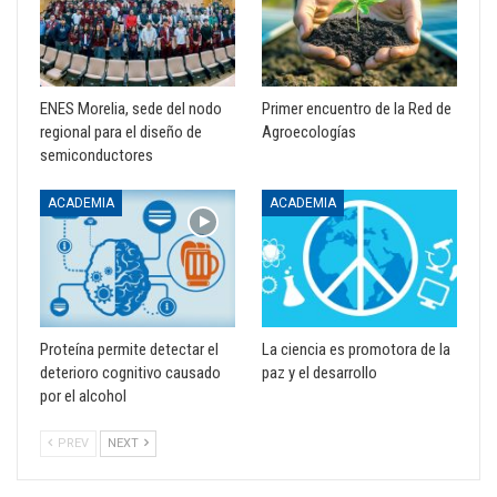
ENES Morelia, sede del nodo
Primer encuentro de la Red de
regional para el diseño de
Agroecologías
semiconductores
ACADEMIA
ACADEMIA
Proteína permite detectar el
La ciencia es promotora de la
deterioro cognitivo causado
paz y el desarrollo
por el alcohol
PREV
NEXT