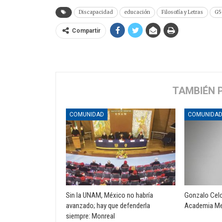
Discapacidad
educación
Filosofía y Letras
G5
Compartir
TAMBIÉN 
COMUNIDAD
COMUNIDA
Sin la UNAM, México no habría
Gonzalo Celor
avanzado; hay que defenderla
Academia Me
siempre: Monreal