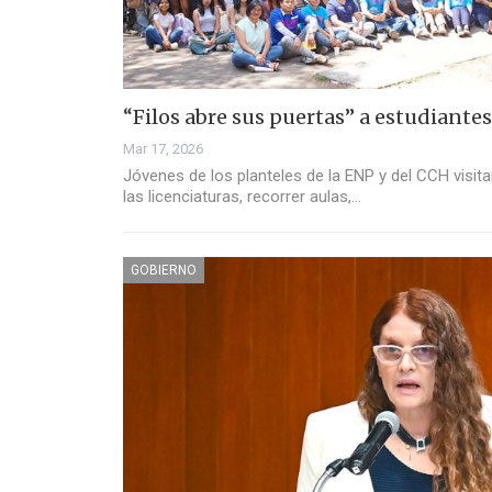
“Filos abre sus puertas” a estudiantes
Mar 17, 2026
Jóvenes de los planteles de la ENP y del CCH visit
las licenciaturas, recorrer aulas,…
GOBIERNO