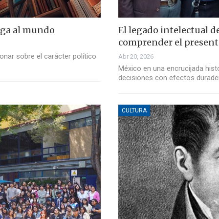
roga al mundo
El legado intelectual d
comprender el present
nar sobre el carácter político
Abr 20, 2026
México en una encrucijada hist
decisiones con efectos durade
CULTURA