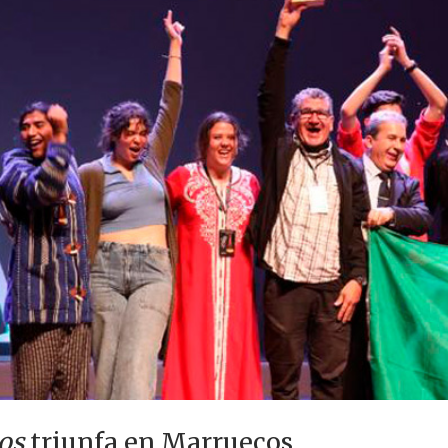
os
triunfa en Marruecos