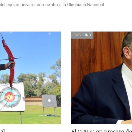
del equipo universitario rumbo a la Olimpiada Nacional
GOBIERNO
al
El CIALC, en proceso d