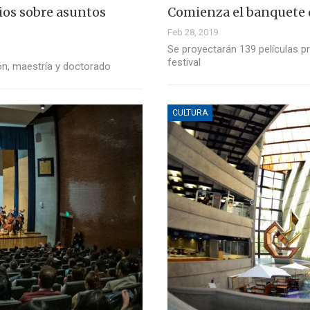
os sobre asuntos
Comienza el banquete 
Feb 28, 2019
Se proyectarán 139 películas p
festival
ón, maestría y doctorado
CULTURA