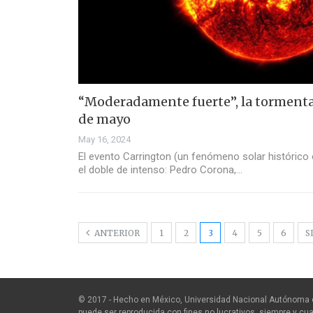
“Moderadamente fuerte”, la tormenta
de mayo
May 16, 2024
El evento Carrington (un fenómeno solar histórico
el doble de intenso: Pedro Corona,…
ANTERIOR
1
2
3
4
5
6
S
© 2017 - Hecho en México, Universidad Nacional Autónoma 
puede ser reproducida con fines no lucrativos, siempre y cua