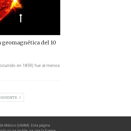
 geomagnética del 10
 ocurrido en 1859) fue al menos
IGUIENTE
de México (UNAM). Esta página
ndo no se mutile, se cite la fuente