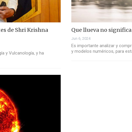
tes de Shri Krishna
Que llueva no significa 
Jun 6, 2024
Es importante analizar y comp
y modelos numéricos, para est
ía y Vulcanología, y ha